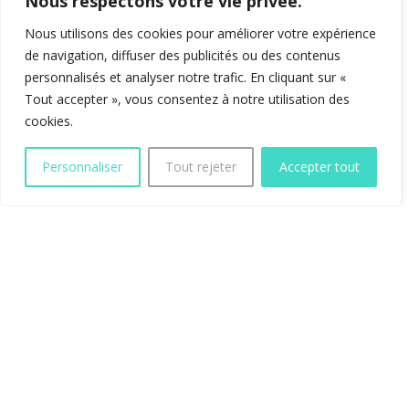
Nous respectons votre vie privée.
Nous utilisons des cookies pour améliorer votre expérience
de navigation, diffuser des publicités ou des contenus
personnalisés et analyser notre trafic. En cliquant sur «
Tout accepter », vous consentez à notre utilisation des
cookies.
Personnaliser
Tout rejeter
Accepter tout
Tarentaise canyoning
canyon Eau Rousse
Dans la
vallée de la Tarentaise
, nous vous
proposons également une sortie canyoning
accessible ainsi que très ludique au
canyon de Eau
Rousse
. C’est un canyon que vous pouvez faire
aussi en
famille
. Nous y acceptons donc les
enfants
à partir de l’âge de
8 ans révolus
. Cette