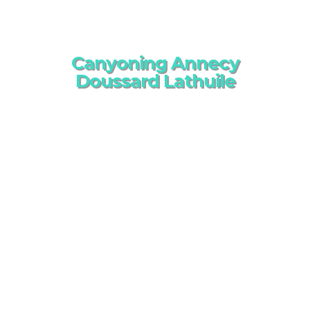
Canyoning Annecy
Doussard Lathuile