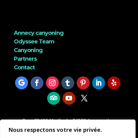
Annecy canyoning
Odyssee Team
Canyoning
Partners
Contact
Base 73400 Marthod – 74370 Annecy siège
Odyssée canyon
Nous respectons votre vie privée.