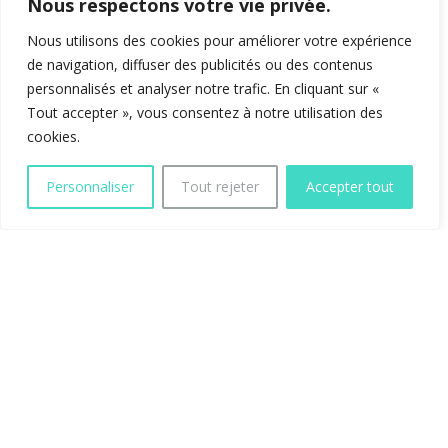
Nous respectons votre vie privée.
Nous utilisons des cookies pour améliorer votre expérience
de navigation, diffuser des publicités ou des contenus
personnalisés et analyser notre trafic. En cliquant sur «
Tout accepter », vous consentez à notre utilisation des
cookies.
Personnaliser
Tout rejeter
Accepter tout
Canyoning Annecy Angon
sehr
sportlich
Wir bieten Ihnen eine halbtägige Canyoning-Tour in
der
Version sehr sportlich
zum Wasserfall sowie
zum
Angon Canyon
. Dieser Canyon befindet sich
übrigens am Ufer des Sees von Annecy in
Hochsavoyen. Der sehr sportliche Canyon Angon ist
ebenfalls technisch und schwindelerregend mit dem