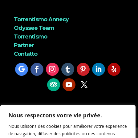
Torrentismo Annecy
Odyssee Team
Torrentismo
Partner
Contatto
Base 73400 Marthod – 74370 Annecy siège
Odyssée canyon
Nous respectons votre vie privée.
Nous utilisons des cookies pour améliorer votre expérience
de navigation, diffuser des publicités ou des contenus
© Odyssée canyon |
Informazioni legali
|